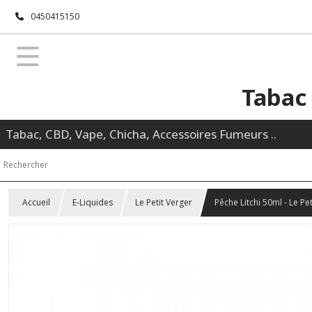
0450415150
Tabac
Tabac, CBD, Vape, Chicha, Accessoires Fumeurs ..
Accueil
E-Liquides
Le Petit Verger
Pêche Litchi 50ml - Le Pe