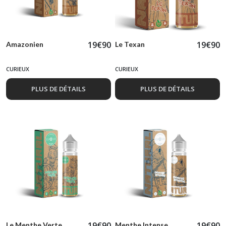
19
€
90
19
€
90
Amazonien
Le Texan
CURIEUX
CURIEUX
PLUS DE DÉTAILS
PLUS DE DÉTAILS
19
€
90
19
€
90
Le Menthe Verte
Menthe Intense