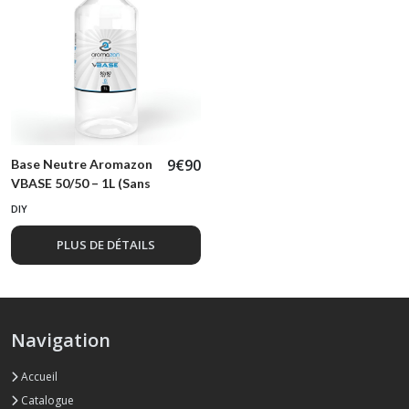
9
€
90
Base Neutre Aromazon
VBASE 50/50 – 1L (Sans
Nicotine)
DIY
PLUS DE DÉTAILS
Navigation
Accueil
Catalogue