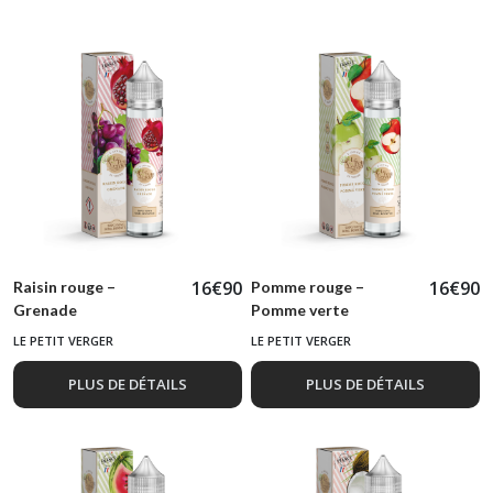
(16)
Curieux
(12)
Gourmand
(8)
E-
CG
(1)
16
€
90
16
€
90
Raisin rouge –
Pomme rouge –
Grenade
Pomme verte
LE PETIT VERGER
LE PETIT VERGER
DIY
(2)
PLUS DE DÉTAILS
PLUS DE DÉTAILS
Afficher
les