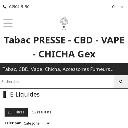
Fermer
0450415150
Contact
FILTRES
Tous
Tabac PRESSE - CBD - VAPE
les
produits
- CHICHA Gex
E-
Liquides
Tabac, CBD, Vape, Chicha, Accessoires Fumeurs ..
Le
Petit
Verger
(14)
E-Liquides
Le
Filtres
53 résultats
Petit
Verger
Trier par
Frais