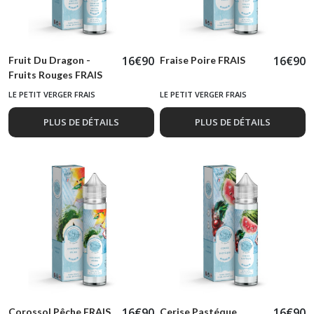
16
€
90
16
€
90
Fruit Du Dragon -
Fraise Poire FRAIS
Fruits Rouges FRAIS
LE PETIT VERGER FRAIS
LE PETIT VERGER FRAIS
PLUS DE DÉTAILS
PLUS DE DÉTAILS
16
€
90
16
€
90
Corossol Pêche FRAIS
Cerise Pastéque