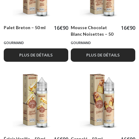
16
€
90
16
€
90
Palet Breton – 50 ml
Mousse Chocolat
Blanc Noisettes – 50
ml
GOURMAND
GOURMAND
PLUS DE DÉTAILS
PLUS DE DÉTAILS
Éclair Vanille – 50 ml
Cannelé – 50 ml