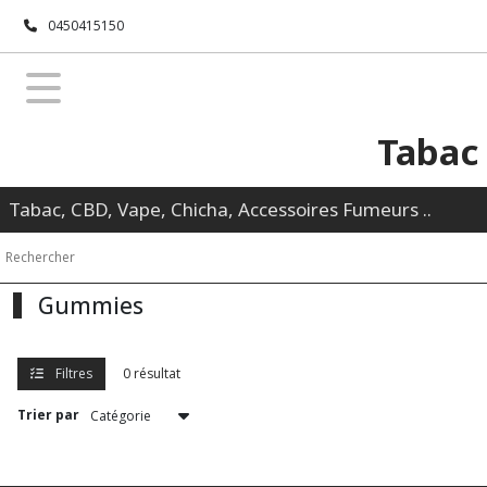
Fermer
0450415150
FILTRES
Tous
Tabac
les
produits
Tabac, CBD, Vape, Chicha, Accessoires Fumeurs ..
Afficher
les
résultats
Gummies
Filtres
0 résultat
Trier par