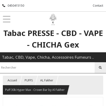
0450415150
Contact
Tabac PRESSE - CBD - VAPE
- CHICHA Gex
Tabac, CBD, Vape, Chicha, Accessoires Fumeurs ..
Accueil
PUFFS
AL Fakher
Puff 30k Hyper Max - Crown Bar by Al Fakher