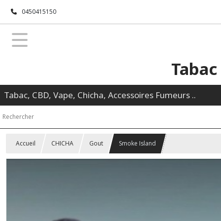
0450415150
Tabac
Tabac, CBD, Vape, Chicha, Accessoires Fumeurs ..
Accueil
CHICHA
Gout
Smoke Island