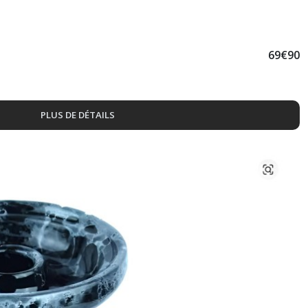
69
€
90
PLUS DE DÉTAILS