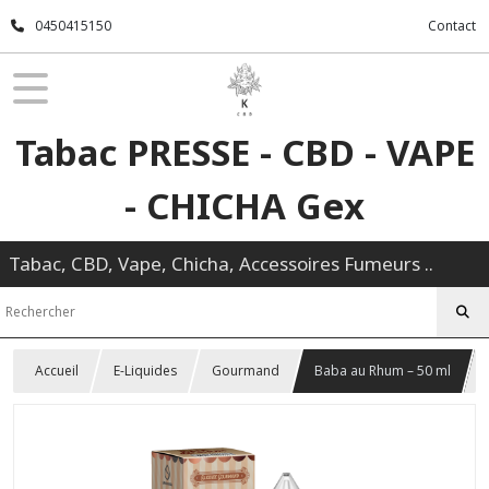
0450415150
Contact
Tabac PRESSE - CBD - VAPE
- CHICHA Gex
Tabac, CBD, Vape, Chicha, Accessoires Fumeurs ..
Accueil
E-Liquides
Gourmand
Baba au Rhum – 50 ml