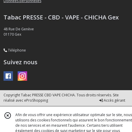
Données personnelles
Tabac PRESSE - CBD - VAPE - CHICHA Gex
48 Rue De Genève
01170
Gex
Téléphone
Suivez nous
Copyright Tabac PRESSE CBD VAPE CHICHA. Tous droits réservés. Site
réalisé avec
eProShopping
Accès gérant
Afin de vous offrir une expérience utilisateur optimale sur le site, nous
utilisons des cookies fonctionnels qui assurent le bon fonctionnement
de nos services et en mesurent l’audience. Certains tiers utilisent
également des cookies de suivi marketing sur le site pour vous