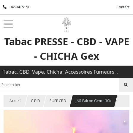
0450415150
Contact
Tabac PRESSE - CBD - VAPE
- CHICHA Gex
Tabac, CBD, Vape, Chicha, Accessoires Fumeurs ..
Accueil
C B D
PUFF CBD
JNR Falcon Gem+ 30K