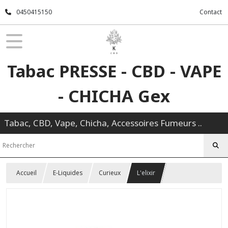
0450415150
Contact
Tabac PRESSE - CBD - VAPE
- CHICHA Gex
Tabac, CBD, Vape, Chicha, Accessoires Fumeurs ..
Accueil
E-Liquides
Curieux
L'elixir