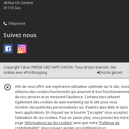
48 Rue De Genève
01170
Gex
Téléphone
Suivez nous
Copyright Tabac PRESSE CBD VAPE CHICHA. Tous droits réservés. Site
réalisé avec
eProShopping
Accès gérant
Afin de vous offrir une expérience utilisateur optimale sur le site, nous
utilisons des cookies fonctionnels qui assurent le bon fonctionnement
de nos services et en mesurent l’audience. Certains tiers utilisent
également des cookies de suivi marketing sur le site pour vous
montrer des publicités personnalisées sur d’autres sites Web et dans
leurs applications. En cliquant sur le bouton “J’accepte” vous acceptez
l’utilisation de ces cookies. Pour en savoir plus, vous pouvez lire notre
page
“Informations sur les cookies”
ainsi que notre
“Politique de
confidentialité“
. Vous pouvez ajuster vos préférences
ici
.