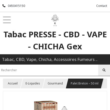
0450415150
Contact
Tabac PRESSE - CBD - VAPE
- CHICHA Gex
Tabac, CBD, Vape, Chicha, Accessoires Fumeurs ..
Accueil
E-Liquides
Gourmand
Palet Breton – 50 ml